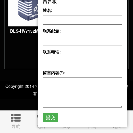
留言板
留言板
压无刷数字锁尾舵机
姓名:
姓名:
BLS-HV7132MG 32KG大扭
联系邮箱:
联系邮箱:
力、全金属外壳、高压无刷
数字舵机
联系电话:
联系电话:
BLS-HV7146MG 46KG大扭
力全金属外壳高压无刷数字
留言内容(*):
留言内容(*):
舵机
Copyright 2014 汕头市极限电子科技有限公司 版权所
有 All Rights Reserved
导航
电话
搜索
咨询
地图