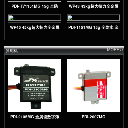
高压无刷防水舵
PDI-HV1151MG 15g 全防
WP43 43kg超大扭力全金属
水 金属齿 高压数
高压空心杯防水
WP45 45kg超大扭力全金属
PDI-1151MG 15g 全防水 金
属齿 低压数字
MORE>>
翼舵机
身固定翼舵机
PDI-2105MG 金属齿数字薄
PDI-2607MG