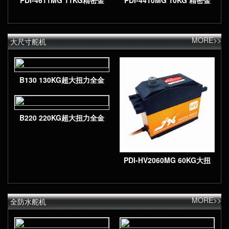
PDI-4611MG 11KG精密金
PDI-4410MG 10KG 精密金
属齿轮短身数字
MORE>>
大尺寸舵机
B130 130KG超大扭力全金
属高压无刷舵机
B220 220KG超大扭力全金
属高压无刷舵机
PDI-HV2060MG 60KG大扭
力、金属齿、数字
MORE>>
全防水舵机