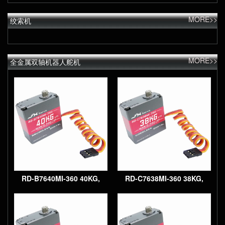
MORE>>
绞索机
MORE>>
全金属双轴机器人舵机
180° 全金属双轴
RD-B7640MI-360 40KG,
RD-C7638MI-360 38KG,
360° 全金属无刷
360° 全金属空心