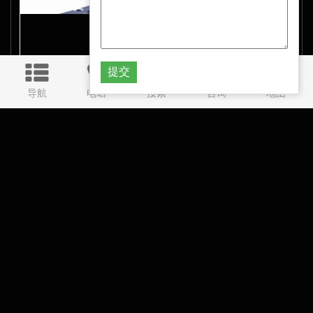
CLS-HV7346MG 46KG大扭
导航
电话
搜索
咨询
地图
力、全金属外壳、
CLS-HV7332MG 32KG大扭
BLS-HV7046MG 46KG精密
金属齿轮全CNC金属
MORE>>
野兽舵机