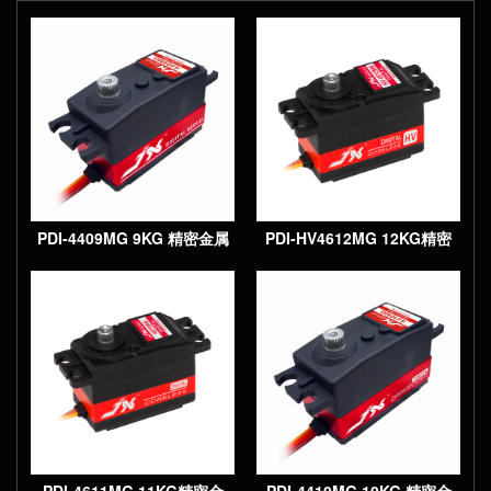
MORE>>
短身舵机
属齿轮数字空心杯
PDI-4409MG 9KG 精密金属
PDI-HV4612MG 12KG精密
齿轮短身数字
金属齿轮高压数字